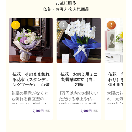
お盆に贈る
仏花・お供え花 人気商品
1
2
3
仏花 そのまま飾れ
仏花 お供え用ミニ
仏花 向日
る花束（スタンディ
胡蝶蘭3本立（白）
わり）を使
ングブーケ） 白紫
21輪
供え用アレ
系 Sサイズ
トフラワー
花瓶の用意がなくと
1万円以内でお贈りい
太陽の花とも
ズ
も飾れる自立型のス
ただける卓上や仏間
れ、元気の出
タンディングブーケ
に飾りやすいミニ胡
のお花｢ヒマ
です。花束（ブー
蝶蘭2本立ての鉢花で
贅沢に使用し
7,700円
9,900円
5
(税込)
(税込)
ケ）の形状のお花で
す。農林水産大臣賞
から9月上旬
すが、手元に保水ス
等数々の受賞歴のあ
供え花です。
タンドがついており
る胡蝶蘭農園より出
ようなひまわ