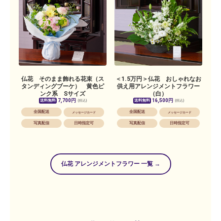
仏花 そのまま飾れる花束（ス
＜1.5万円＞仏花 おしゃれなお
タンディングブーケ） 黄色ピ
供え用アレンジメントフラワー
ンク系 Sサイズ
（白）
7,700円
16,500円
送料無料
送料無料
(税込)
(税込)
全国配送
全国配送
メッセージカード
メッセージカード
写真配信
日時指定可
写真配信
日時指定可
仏花 アレンジメントフラワー 一覧 →