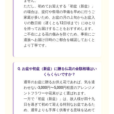
ません。
ただし、初めてお迎えする「初盆（新盆）」
の場合は、提灯や祭壇の準備を早めに行うご
家庭が多いため、お盆の月の上旬からお盆入
りの数日前（遅くとも12日頃まで）にゆとり
を持ってお届けすることをおすすめします。
ご不在による花の傷みを防ぐため、事前にご
遺族へお届け日時のご都合を確認しておくと
より丁寧です。
Q.
お盆や初盆（新盆）に贈る仏花の金額相場はい
くらくらいですか？
通常のお盆に贈るお供え花であれば、気を遣
わせない3,000円〜5,000円程度のアレンジメ
ントフラワーや花束がよく選ばれます。
一方で「初盆（新盆）」は、故人様が四十九
日を過ぎて初めて迎える特別なお盆であるた
め、通常よりも手厚く供養する意味を込めて