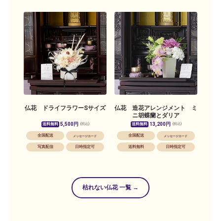
仏花 ドライフラワーSサイズ
仏花 造花アレンジメント ミ
ニ胡蝶蘭とダリア
5,500円
13,200円
送料無料
送料無料
(税込)
(税込)
全国配送
全国配送
メッセージカード
メッセージカード
写真配信
日時指定可
送料無料
日時指定可
枯れない仏花 一覧 →