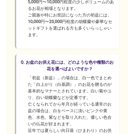
5,000円〜10,000円程度の少しボリュームのあ
るお花が相場となります。
ご親族や特にお世話になった方の初盆には、
10,000円〜20,000円程度の胡蝶蘭や豪華なセ
ットギフトを選ばれる方も多くいらっしゃい
ます。
Q.
お盆のお供え花には、どのような色や種類のお
花を選べばよいですか？
「初盆（新盆）」の場合は、白一色でまとめ
た「白上がり（白基調）」のお花を贈るのが
基本的なマナーとされています。白い菊やユ
リ、白い胡蝶蘭などが定番です。
亡くなられてから年月が経っている通常のお
盆の場合は、白をベースに淡いピンクや黄
色、水色、紫などを取り入れた、優しい色合
いの仏花が好まれます。
近年では夏らしい向日葵（ひまわり）のお供