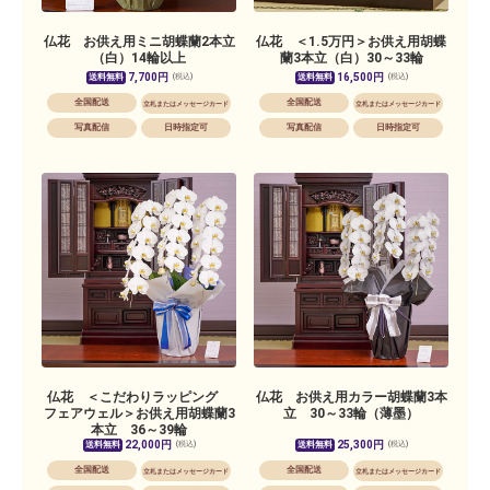
仏花 お供え用ミニ胡蝶蘭2本立
仏花 ＜1.5万円＞お供え用胡蝶
（白）14輪以上
蘭3本立（白）30～33輪
7,700円
16,500円
送料無料
送料無料
(税込)
(税込)
全国配送
全国配送
立札またはメッセージカード
立札またはメッセージカード
写真配信
日時指定可
写真配信
日時指定可
仏花 ＜こだわりラッピング
仏花 お供え用カラー胡蝶蘭3本
フェアウェル＞お供え用胡蝶蘭3
立 30～33輪（薄墨）
本立 36～39輪
22,000円
25,300円
送料無料
送料無料
(税込)
(税込)
全国配送
全国配送
立札またはメッセージカード
立札またはメッセージカード