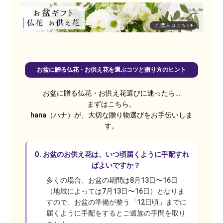
ますのでアレンジメ
荷いたしますので、
花が沈んだ気
ントフラワーのよう
お花も長持ちで高品
和らげます。
に、仏間などに花束
質です。
のまま置いてお供え
いただけます。
お盆に贈る仏花・お供え花を選ぶコツと贈り方のヒント
お盆に贈る仏花・お供え花選びに迷ったら…
まずはこちら。
hana（ハナ）が、大切な贈り物選びをお手伝いしま
す。
Q.
お盆のお供え花は、いつ頃届くように手配すれ
ばよいですか？
多くの場合、お盆の期間は8月13日〜16日
（地域によっては7月13日〜16日）となりま
すので、お盆の準備が整う「12日頃」までに
届くように手配をするとご遺族の手間を取り