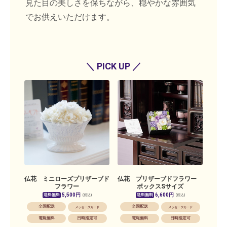
見た目の美しさを保ちながら、穏やかな雰囲気
でお供えいただけます。
＼ PICK UP ／
仏花 ミニローズプリザーブド
仏花 プリザーブドフラワー
フラワー
ボックスSサイズ
5,500円
6,600円
送料無料
送料無料
(税込)
(税込)
全国配送
全国配送
メッセージカード
メッセージカード
電報無料
日時指定可
電報無料
日時指定可