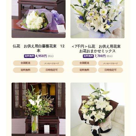
仏花 お供え用白薔薇花束 12
＜7千円＞仏花 お供え用花束
本
お花おまかせミックス
4,950円
7,700円
送料無料
送料無料
(税込)
(税込)
全国配送
全国配送
メッセージカード
メッセージカード
送料無料
日時指定可
送料無料
日時指定可