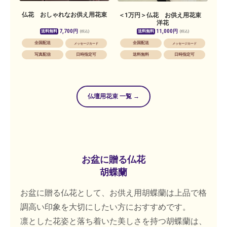
仏花 おしゃれなお供え用花束
＜1万円＞仏花 お供え用花束
洋花
7,700円
11,000円
送料無料
送料無料
(税込)
(税込)
全国配送
全国配送
メッセージカード
メッセージカード
写真配信
日時指定可
送料無料
日時指定可
仏壇用花束 一覧 →
お盆に贈る仏花
胡蝶蘭
お盆に贈る仏花として、お供え用胡蝶蘭は上品で格
調高い印象を大切にしたい方におすすめです。
凛とした花姿と落ち着いた美しさを持つ胡蝶蘭は、