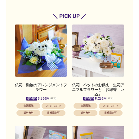
＼ PICK UP ／
仏花 動物のアレンジメントフ
仏花 ペットのお供え 生花ア
ラワー
ニマルフラワーと「お線香 い
ぬ」
5,500円
8,250円
送料無料
送料無料
(税込)
(税込)
全国配送
全国配送
メッセージカード
メッセージカード
送料無料
日時指定可
送料無料
日時指定可