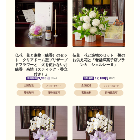
仏花 花と進物（線香）のセッ
仏花 花と進物のセット 菊の
ト クリアドーム型プリザーブ
お供え花と「老舗洋菓子店ブラ
ドフラワーと「火を使わないお
ンカ シェルレーヌ」
線香 余情（スティック・香立
付き）」
9,900円
12,100円
送料無料
送料無料
(税込)
(税込)
全国配送
全国配送
メッセージカード
メッセージカード
電報無料
日時指定可
電報無料
日時指定可