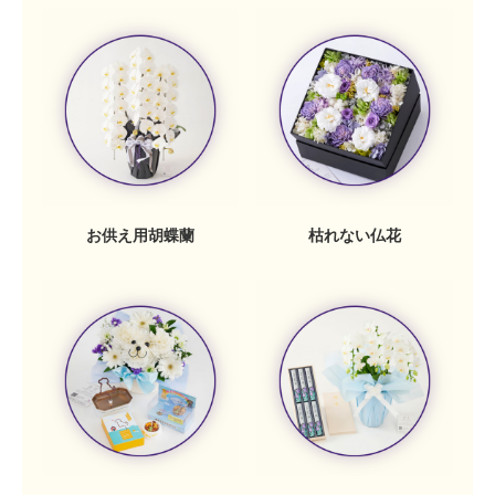
お供え用胡蝶蘭
枯れない仏花