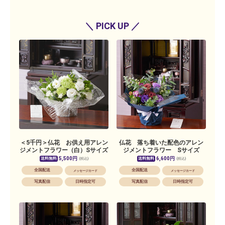
＼ PICK UP ／
＜5千円＞仏花 お供え用アレン
仏花 落ち着いた配色のアレン
ジメントフラワー（白）Sサイズ
ジメントフラワー Sサイズ
5,500円
6,600円
送料無料
送料無料
(税込)
(税込)
全国配送
全国配送
メッセージカード
メッセージカード
写真配信
日時指定可
写真配信
日時指定可