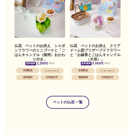
仏花 ペットのお供え シャボ
仏花 ペットのお供え クリア
ンフラワーのミニブーケと「ご
ドーム型プリザーブドフラワー
はんキャンドル（猫用）おかわ
と「お線香とごはんキャンドル
り付き」
（犬用）」
2,200円
9,900円
送料無料
送料無料
(税込)
(税込)
全国配送
全国配送
メッセージカード
メッセージカード
送料無料
日時指定可
電報無料
日時指定可
ペットの仏花 一覧