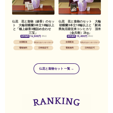
仏花 花と進物（線香）のセッ
仏花 花と進物のセット 大輪
ト 大輪胡蝶蘭3本立18輪以上
胡蝶蘭3本立18輪以上と「新潟
と「極上線香3種詰め合わせ
県魚沼産従来コシヒカリ 頂米
三宝」
（金兵衛）2kg」
16,500円
15,400円
送料無料
送料無料
(税込)
(税込)
全国配送
全国配送
立札またはメッセージカード
立札またはメッセージカード
電報無料
日時指定可
電報無料
日時指定可
仏花と進物セット 一覧 →