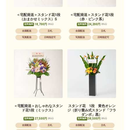
＜宅配発送＞スタンド花1段
＜宅配発送＞スタンド花1段
（おまかせミックス）S
（赤・ピンク系）
18,700円
24,200円
送料無料
送料無料
(税込)
(税込)
全国配送
立札
全国配送
立札
写真配信
日時指定可
写真配信
日時指定可
＜宅配発送＞おしゃれなスタン
スタンド花 1段 黄色オレン
ド花1段（ミックス）
ジ（折り畳み式スタンド「フラ
ダンボ」黒）
27,500円
38,500円
送料無料
送料無料
(税込)
(税込)
全国配送
立札
全国配送
立札