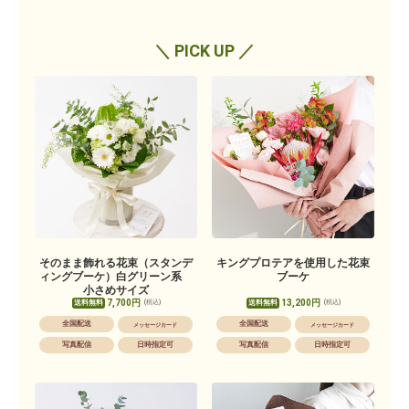
＼ PICK UP ／
そのまま飾れる花束（スタンデ
キングプロテアを使用した花束
ィングブーケ）白グリーン系
ブーケ
小さめサイズ
7,700円
13,200円
送料無料
送料無料
(税込)
(税込)
全国配送
全国配送
メッセージカード
メッセージカード
写真配信
日時指定可
写真配信
日時指定可