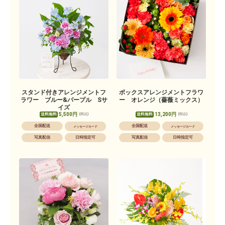
スタンド付きアレンジメントフ
ボックスアレンジメントフラワ
ラワー ブルー&パープル Sサ
ー オレンジ（薔薇ミックス）
イズ
5,500円
13,200円
送料無料
送料無料
(税込)
(税込)
全国配送
全国配送
メッセージカード
メッセージカード
写真配信
日時指定可
写真配信
日時指定可