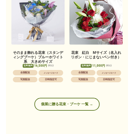
そのまま飾れる花束（スタンデ
花束 紅白 Mサイズ（名入れ
ィングブーケ）ブルーホワイト
リボン・にじまないペン付き）
系 大きめサイズ
16,500円
11,000円
送料無料
送料無料
(税込)
(税込)
全国配送
全国配送
メッセージカード
メッセージカード
写真配信
日時指定可
写真配信
日時指定可
個展に贈る花束・ブーケ 一覧 →