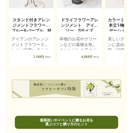
スタンド付きアレン
ドライフラワーアレ
カラーミニ胡
ジメントフラワー
ンジメント アイボ
本立14輪以
ブルー&パープル M
リー Sサイズ
デーション
サイズ
か）
アイアンのアレンジ
本物のお花やグリー
美しいグラデ
メントフラワースタ
ンなどの葉物を乾燥
ンに染めたミ
ンドが可愛い卓上サ
させたピンク系のド
蘭（胡蝶蘭ミ
イズのコーン型アレ
ライフラワーをふん
の鉢花です。
7,150円
6,050円
13
(税込)
(税込)
ンジメントフラワー
だんに使用したアレ
な春を感じる
です。
ンジメントフラワー
温かみのある
です。
れな胡蝶蘭で
個展祝いやイベントに贈るお花を
選ぶコツと贈り方のヒント