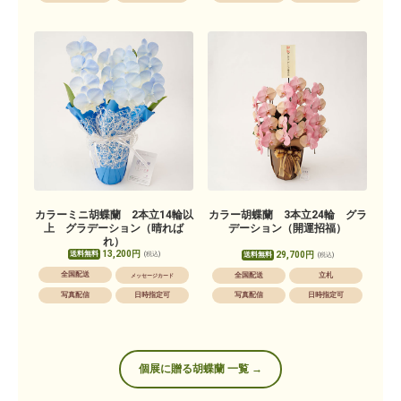
カラーミニ胡蝶蘭 2本立14輪以
カラー胡蝶蘭 3本立24輪 グラ
上 グラデーション（晴れば
デーション（開運招福）
れ）
13,200円
送料無料
29,700円
(税込)
送料無料
(税込)
全国配送
全国配送
立札
メッセージカード
写真配信
日時指定可
写真配信
日時指定可
個展に贈る胡蝶蘭 一覧 →