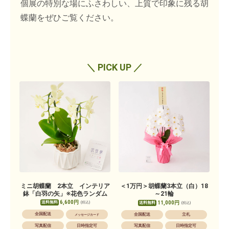
個展の特別な場にふさわしい、上質で印象に残る胡
蝶蘭をぜひご覧ください。
＼ PICK UP ／
ミニ胡蝶蘭 2本立 インテリア
＜1万円＞胡蝶蘭3本立（白）18
鉢「白羽の矢」※花色ランダム
～21輪
6,600円
送料無料
11,000円
(税込)
送料無料
(税込)
全国配送
全国配送
立札
メッセージカード
写真配信
日時指定可
写真配信
日時指定可