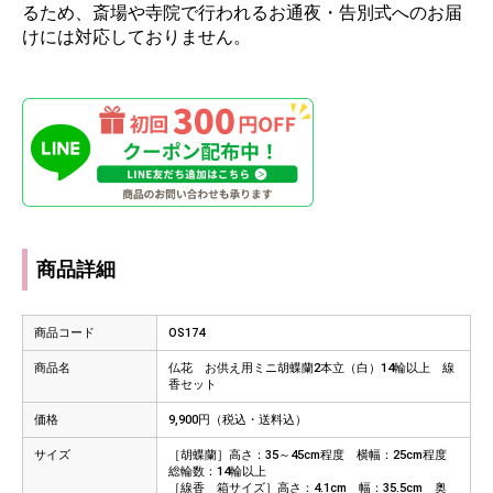
るため、斎場や寺院で行われるお通夜・告別式へのお届
けには対応しておりません。
商品詳細
商品コード
OS174
商品名
仏花 お供え用ミニ胡蝶蘭2本立（白）14輪以上 線
香セット
価格
9,900円（税込・送料込）
サイズ
［胡蝶蘭］高さ：35～45cm程度 横幅：25cm程度
総輪数：14輪以上
［線香 箱サイズ］高さ：4.1cm 幅：35.5cm 奥