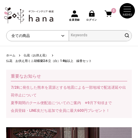
0
MENU
会員登録
ログイン
ホーム
仏花（お供え花）
仏花 お供え用ミニ胡蝶蘭2本立（白）14輪以上 線香セット
重要なお知らせ
7/28に発生した熊本を震源とする地震による一部地域で配送遅延や出
荷停止について
夏季期間のクール便配送についてのご案内 ※9月下旬頃まで
会員登録・LINE友だち追加で全員に最大600円プレゼント！