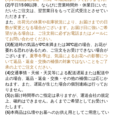
(2)平日15:00以降、ならびに営業時間外・休業日にいた
だいたご注文は、翌営業日をもって正式受注とさせてい
ただきます。
また、
出荷元の休業や在庫状況により、お届けまでの日
数が変更となる場合がございます。お届け日に強いご希
望がある場合は、ご注文前に必ずお電話またはメールに
てお問い合わせください。
(3)配送時の気温が0℃未満または30℃超の場合、お花が
萎れる恐れがあるため、ご注文をお受けできない場合が
ございます。
夏季冬季は、気温によるお花への影響につ
いて返品・返金・交換の補償の対象ではないことをご了
承の上でご注文ください。
(4)交通事情・天候・天災等による配送遅延または配送中
止の場合、返品・返金・交換・その他の補償には応じか
ねます。また、遅延が生じた場合の個別連絡は行ってお
りません。
(5)お届け時間帯のご指定は承りますが、運送会社の規定
上、確約はできません。あくまでご希望としてお受けい
たします。
(6)本商品は仏壇やお墓へのお供え用としてご用意してい