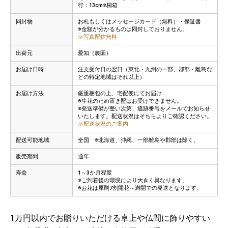
行：13cm※桐箱
同封物
お札もしくはメッセージカード（無料）・保証書
※金額が分かるものは同封しておりません。
≫写真配信無料
出荷元
愛知（農園）
お届け日時
注文受付日の翌日（東北・九州の一部、郡部・離島な
どの特定地域はそれ以上）
お届け方法
厳重梱包の上、宅配便にてお届け
※生花のため置き配はお受けできません。
※発送準備が整い次第、追跡番号をメールでお知らせ
いたします。配送状況はそちらよりご確認ください。
≫配送状況のご案内
配送可能地域
全国 ※北海道、沖縄、一部離島や郡部は除く。
販売期間
通年
寿命
1～3か月程度
※ご到着後の環境により大きく異なります。
※お花は原則7割開花～満開での発送となります。
1万円以内でお贈りいただける卓上や仏間に飾りやすい