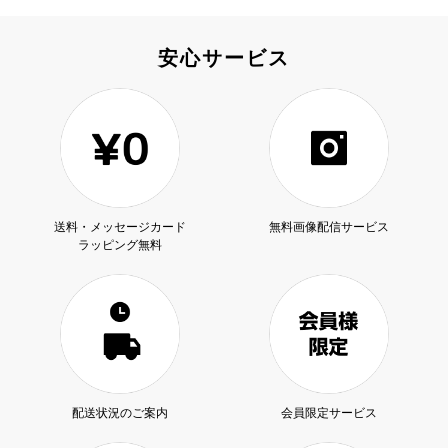
場やホールでの葬儀や法要へのお届けはお受けいたしか
ねます。ご自宅や会社様向けのお花となりますので予め
ご了承ください。
安心サービス
尚、胡蝶蘭をラッピングする包装紙やリボンのお色味は
掲載写真よりお選びいただけます。
備考欄へご希望のお色味の記載がない場合、お供え用の
落ち着いたカラーをランダムに組み合わせいたしますの
で予めご了承ください。
送料・メッセージカード
無料画像配信サービス
ラッピング無料
配送状況のご案内
会員限定サービス