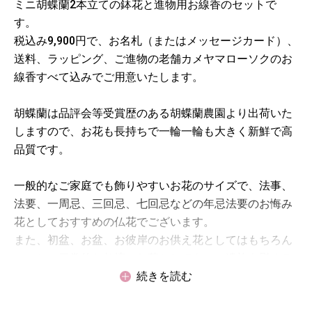
ミニ胡蝶蘭2本立ての鉢花と進物用お線香のセットで
す。
税込み9,900円で、お名札（またはメッセージカード）、
送料、ラッピング、ご進物の老舗カメヤマローソクのお
線香すべて込みでご用意いたします。
胡蝶蘭は品評会等受賞歴のある胡蝶蘭農園より出荷いた
しますので、お花も長持ちで一輪一輪も大きく新鮮で高
品質です。
一般的なご家庭でも飾りやすいお花のサイズで、法事、
法要、一周忌、三回忌、七回忌などの年忌法要のお悔み
花としておすすめの仏花でございます。
また、初盆、お盆、お彼岸のお供え花としてはもちろん
のこと、日常的な仏壇のお花としても、ご遺族を慰める
ためのお悔み花としても人気です。
続きを読む
※鉢花はご遺族様の持ち帰りの手間となりますので、斎