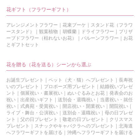
花ギフト（フラワーギフト）
アレンジメントフラワー
｜
花束ブーケ
｜
スタンド花（フラワ
ースタンド）
｜
観葉植物
｜
胡蝶蘭
｜
ドライフラワー
｜
プリザ
ーブドフラワー（枯れないお花）
｜
バルーンフラワー
｜
お花
とギフトセット
花を贈る（花を送る）シーンから選ぶ
お誕生プレゼント
｜
ペット（犬・猫）へプレゼント
｜
長寿祝
いのプレゼント
｜
プロポーズ用プレゼント
｜
結婚祝いプレゼ
ント
｜
個展祝い・書展祝い
｜
ぬいぐるみとお花
｜
発表会のお
祝い
｜
出産祝いギフト
｜
送別会・退職祝い
｜
当選祝い・就任
祝い
｜
式典宛・受賞祝い
｜
開店祝い・開業祝い
｜
開院祝い
｜
ライブ・舞台・公演祝い
｜
送別会・退職祝い
｜
母の日プレゼ
ント
｜
父の日プレゼント
｜
敬老の日プレゼント
｜
クリスマス
プレゼント
｜
スナックやキャバクラへのプレゼント
｜
北海道
へフラワーギフトを届ける
｜
沖縄へフラワーギフトを届ける